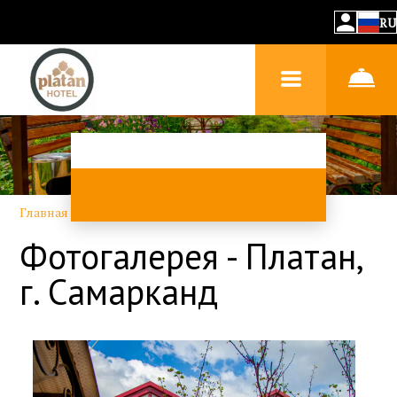
RU
Главная
–
О гостинице
–
Фотогалерея
Фотогалерея - Платан,
г. Самарканд